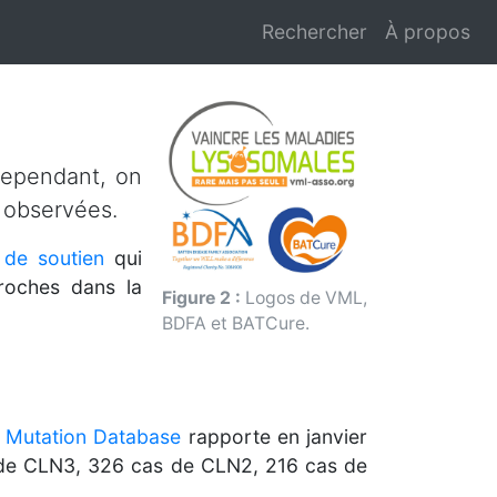
Rechercher
À propos
Cependant, on
 observées.
 de soutien
qui
proches dans la
Figure 2 :
Logos de VML,
BDFA et BATCure.
 Mutation Database
rapporte en janvier
s de CLN3, 326 cas de CLN2, 216 cas de