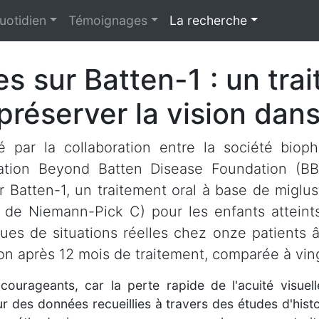
uotidien
Témoignages
La recherche
s sur Batten-1 : un tra
préserver la vision da
é par la collaboration entre la société biop
ation Beyond Batten Disease Foundation (BBD
ur Batten-1, un traitement oral à base de miglus
 de Niemann-Pick C) pour les enfants atteint
ues de situations réelles chez onze patients 
ion après 12 mois de traitement, comparée à ving
courageants, car la perte rapide de l'acuité visuel
es données recueillies à travers des études d'histoir