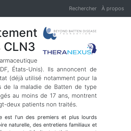
Rechercher
À propos
itement
ns CLN3
harmaceutique
F, États-Unis). Ils annoncent de
tat (déjà utilisé notamment pour la
s de la maladie de Batten de type
âgés au moins de 17 ans, montrent
t-deux patients non traités.
le est l'un des premiers et plus lourds
e naturelle, des entretiens familiaux et