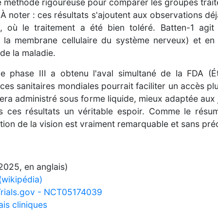
e méthode rigoureuse pour comparer les groupes traités
 noter : ces résultats s'ajoutent aux observations déjà
 où le traitement a été bien toléré. Batten-1 agi
s la membrane cellulaire du système nerveux) et en r
de la maladie.
 de phase III a obtenu l'aval simultané de la FDA (É
 sanitaires mondiales pourrait faciliter un accès plu
era administré sous forme liquide, mieux adaptée aux 
s ces résultats un véritable espoir. Comme le résu
ation de la vision est vraiment remarquable et sans pré
2025, en anglais)
(wikipédia)
lTrials.gov - NCT05174039
ais cliniques