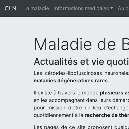
CLN
La maladie
Informations médicales
Au q
Maladie de 
Actualités et vie quot
Les céroïdes-lipofuscinoses neuron
maladies dégénératives rares
.
Il existe à travers le monde
plusieurs a
en les accompagnant dans leurs démarch
pour mission d'être un lieu d'échange 
quotidiennement à la
recherche de thé
Les pages de ce site proposent quelq