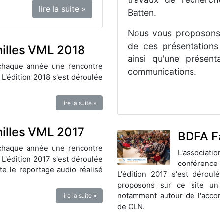
lire la suite »
Batten.
Nous vous proposons 
de ces présentations 
illes VML 2018
ainsi qu'une présent
 chaque année une rencontre
communications.
 L'édition 2018 s'est déroulée
lire la suite »
illes VML 2017
BDFA F
 chaque année une rencontre
L'associa
 L'édition 2017 s'est déroulée
conférence 
e le reportage audio réalisé
L'édition 2017 s'est déro
proposons sur ce site un
notamment autour de l'acco
lire la suite »
de CLN.