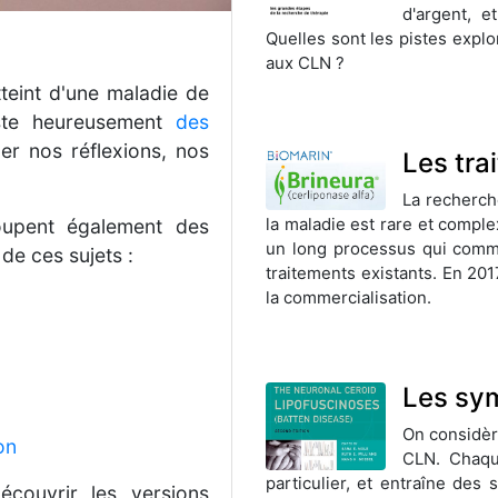
d'argent, e
Quelles sont les pistes expl
aux CLN ?
teint d'une maladie de
iste heureusement
des
r nos réflexions, nos
Les tra
La recherch
la maladie est rare et compl
oupent également des
un long processus qui comme
de ces sujets :
traitements existants. En 201
la commercialisation.
Les sy
On considère
on
CLN. Chaqu
particulier, et entraîne des
couvrir les versions